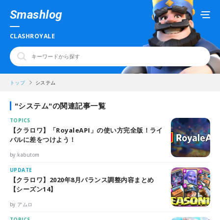
Smashlog
CLASHROYALE
トップ
システム
"システム"の関連記事一覧
TOPICS
【クラロワ】「RoyaleAPI」の使い方完全版！ライ
バルに差をつけよう！
by kabutom
UPDATE
【クラロワ】2020年8月バランス調整内容まとめ
【シーズン14】
by アムロ
TOPICS