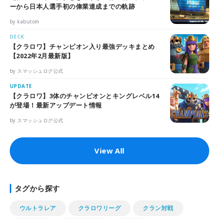
ーから日本人選手初の偉業達成までの軌跡
by kabutom
DECK
【クラロワ】チャンピオン入り最強デッキまとめ
【2022年2月最新版】
by スマッシュログ公式
UPDATE
【クラロワ】3体のチャンピオンとキングレベル14
が登場！最新アップデート情報
by スマッシュログ公式
View All
タグから探す
ウルトラレア
クラロワリーグ
クラン対戦