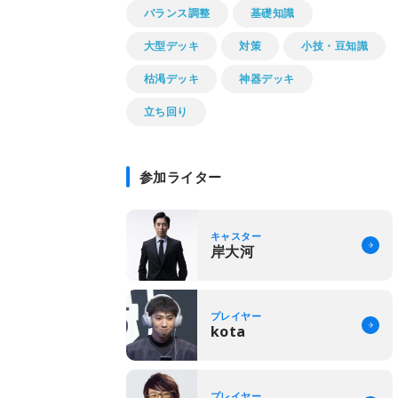
バランス調整
基礎知識
大型デッキ
対策
小技・豆知識
枯渇デッキ
神器デッキ
立ち回り
参加ライター
キャスター
岸大河
プレイヤー
kota
プレイヤー