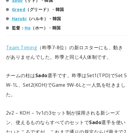
Sado
（サド）・韓国
Greed
（グリード）・韓国
Haruki
（ハルキ）・韓国
監督：
Ho
（ホー）・韓国
Team Timing
（昨季7-8位）の新ロスターにも、動き
がありませんでした。昨季と同じ4人体制です。
チームの柱は
Sado
選手です。昨季はSet1(TPD)でSet 5
W-1L、Set2(KOH)でGame 9W-6Lと一人気を吐きまし
た。
2v2 – KOH – 1v1の3セット制が採用される新シーズ
ン、使えるものならすべてのセットで
Sado
選手を使い
たいところですが、これまで通りの規定ならば最大で2