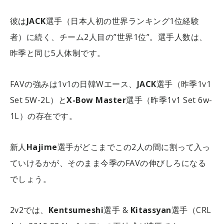
彼は
JACK
選手（日本人初の世界ランキング1位経験
者）に続く、チーム2人目の”世界1位”。選手人数は、
昨季と同じ5人体制です。
FAVの強みは1v1の日韓Wエース、
JACK
選手（昨季1v1
Set 5W-2L）と
X-Bow Master
選手（昨季1v1 Set 6w-
1L）の存在です。
新人
Hajime
選手がどこまでこの2人の間に割って入っ
ていけるかが、そのまま今季のFAVの伸びしろになる
でしょう。
2v2では、
Kentsumeshi
選手 &
Kitassyan
選手（CRL