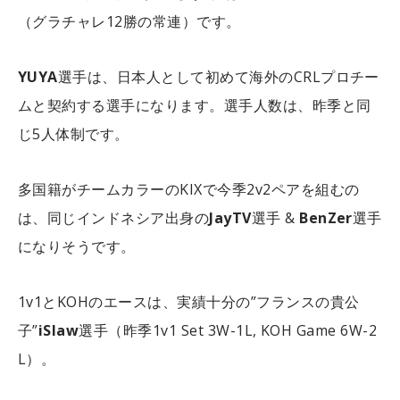
（グラチャレ12勝の常連）です。
YUYA
選手は、日本人として初めて海外のCRLプロチー
ムと契約する選手になります。選手人数は、昨季と同
じ5人体制です。
多国籍がチームカラーのKIXで今季2v2ペアを組むの
は、同じインドネシア出身の
JayTV
選手 &
BenZer
選手
になりそうです。
1v1とKOHのエースは、実績十分の”フランスの貴公
子”
iSlaw
選手（昨季1v1 Set 3W-1L, KOH Game 6W-2
L）。