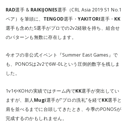
RAD
選手 &
RAIKIJONES
選手（CRL Asia 2019 S1 No.1
ペア）を筆頭に、
TENGOD
選手・
YAKITORI
選手・
KK
選手も含めた5選手がプロでの2v2経験を持ち、組合せ
のパターンも無数に存在します。
今オフの非公式イベント『Summer East Games』で
も、PONOSは2v2で6W-0Lという圧倒的数字を残しま
した。
1v1やKOHの実績ではチーム内で
KK
選手が突出してい
ますが、新人
Mugi
選手が”プロの洗礼”を経て
KK
選手と
肩を並べるまでに台頭してきたとき、今季のPONOSが
完成するのかもしれません。