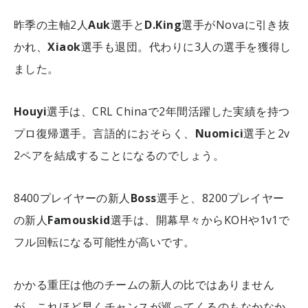
昨季の主軸2人
Auk
選手と
D.King
選手がNovaに引き抜
かれ、
Xiaok
選手も退団。代わりに3人の選手を獲得し
ました。
Houyi
選手は、CRL Chinaで2年間活躍した実績を持つ
プロ復帰選手。言語的におそらく、
Nuomici
選手と2v
2ペアを結成することになるのでしょう。
8400プレイヤーの新人
Boss
選手と、8200プレイヤー
の新人
Famouskid
選手は、開幕早々からKOHや1v1で
フル回転になる可能性が高いです。
かかる重圧は他のチームの新人の比ではありません
が、これほど早くチャンスが巡ってくるのもなかなか