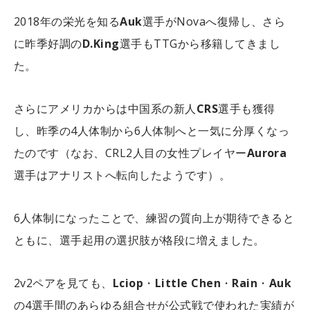
2018年の栄光を知る
Auk
選手がNovaへ復帰し、さら
に昨季好調の
D.King
選手もTTGから移籍してきまし
た。
さらにアメリカからは中国系の新人
CRS
選手も獲得
し、昨季の4人体制から6人体制へと一気に分厚くなっ
たのです（なお、CRL2人目の女性プレイヤー
Aurora
選手はアナリストへ転向したようです）。
6人体制になったことで、練習の質向上が期待できると
ともに、選手起用の選択肢が格段に増えました。
2v2ペアを見ても、
Lciop
・
Little Chen
・
Rain
・
Auk
の4選手間のあらゆる組合せが公式戦で使われた実績が