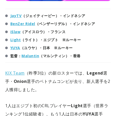
JayTV
（ジェイティービー）・インドネシア
BenZer Ridel
（ベンザーリデル）・インドネシア
iSlaw
（アイスロウ）・フランス
Light
（ライト）・エジプト ※ルーキー
YUYA
（ユウヤ）・日本 ※ルーキー
監督：
Maluntin
（マルンティン）・香港
KIX Team
（昨季3位）の新ロスターでは、
Legend
選
手・
Onion
選手のベトナムコンビが去り、新人選手を2
人獲得しました。
1人はエジプト初のCRLプレイヤー
Light
選手（世界ラ
ンキング1位経験者）、もう1人は日本の
YUYA
選手