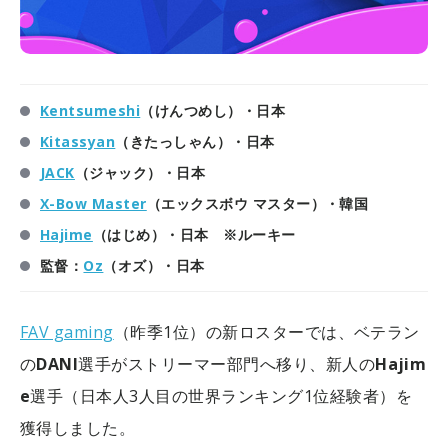
Kentsumeshi
（けんつめし）・日本
Kitassyan
（きたっしゃん）・日本
JACK
（ジャック）・日本
X-Bow Master
（エックスボウ マスター）・韓国
Hajime
（はじめ）・日本 ※ルーキー
監督：
Oz
（オズ）・日本
FAV gaming
（昨季1位）の新ロスターでは、ベテラン
の
DANI
選手がストリーマー部門へ移り、新人の
Hajim
e
選手（日本人3人目の世界ランキング1位経験者）を
獲得しました。